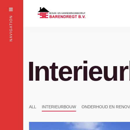
for:
Skip
to
NAVIGATION
content
Interie
ALL
INTERIEURBOUW
ONDERHOUD EN RENOV