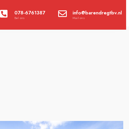
078-6761387
info@barendregtbv.nl
Bel ons
Mail ons