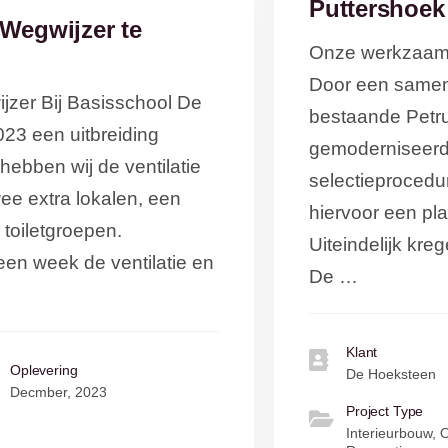
Puttershoek
 Wegwijzer te
Onze werkzaamh
Door een samen
zer Bij Basisschool De
bestaande Petru
023 een uitbreiding
gemoderniseerd
ebben wij de ventilatie
selectieprocedu
ee extra lokalen, een
hiervoor een pl
 toiletgroepen.
Uiteindelijk kr
n een week de ventilatie en
De …
Klant
Oplevering
De Hoeksteen
Decmber, 2023
Project Type
Interieurbouw,