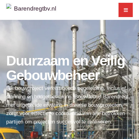
Duurzaam en Veilig
Gebouwbeheer
Elk bouwproject vereist goede begeleiding, inclusief
planning en budgetbewaking. Bouwbedrijf Barendregt,
met uitgebreide ervaring in diverse bouwprojecten,
zorgt voor effectieve coördinatie van alle betrokken
partijen om projecten succesvol te realiseren.