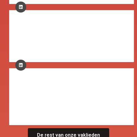
Cees
Barendregt
Directeur
Leen
Barendregt
Werkvoorbereider/
Calculator
De rest van onze vaklieden