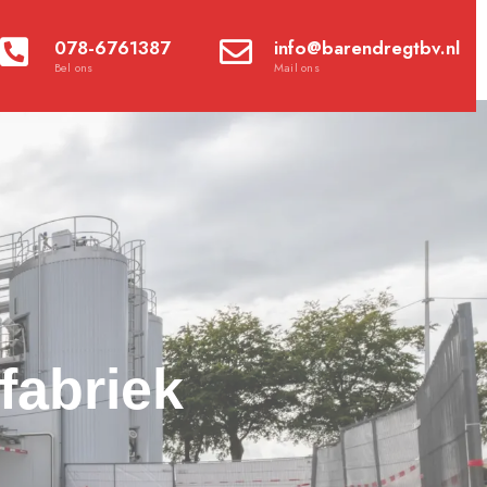
078-6761387
info@barendregtbv.nl
Bel ons
Mail ons
fabriek