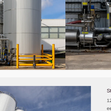
S
1
e