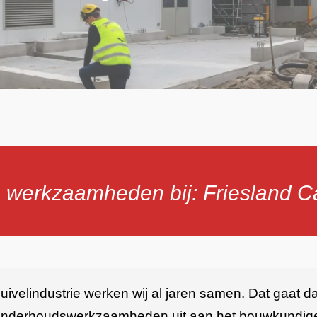
 werkzaamheden bij: Friesland 
zuivelindustrie werken wij al jaren samen. Dat gaat
onderhoudswerkzaamheden uit aan het bouwkundige 