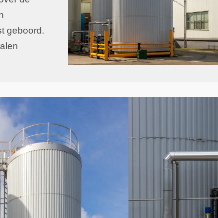
n
t geboord.
talen