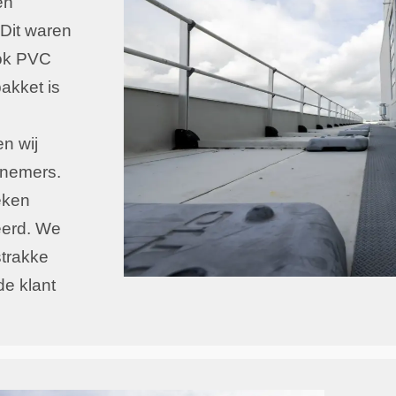
en
 Dit waren
ok PVC
akket is
n wij
nemers.
eken
eerd. We
strakke
de klant