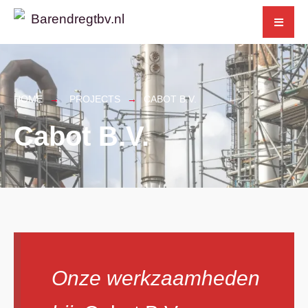
for:
Skip
to
content
HOME
PROJECTS
CABOT B.V.
Cabot B.V.
Onze werkzaamheden